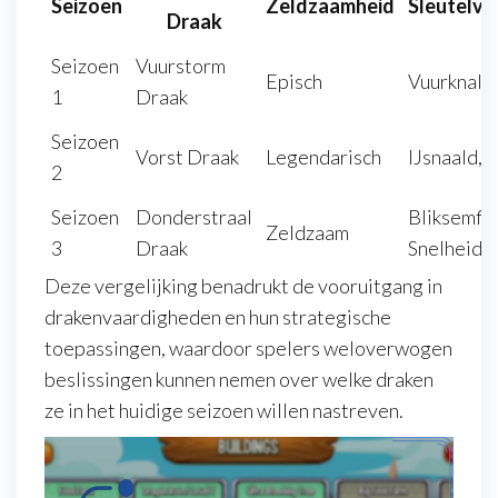
Seizoen
Zeldzaamheid
Sleutelv
Draak
Seizoen
Vuurstorm
Episch
Vuurknal, 
1
Draak
Seizoen
Vorst Draak
Legendarisch
IJsnaald, 
2
Seizoen
Donderstraal
Bliksemfli
Zeldzaam
3
Draak
Snelheids
Deze vergelijking benadrukt de vooruitgang in
drakenvaardigheden en hun strategische
toepassingen, waardoor spelers weloverwogen
beslissingen kunnen nemen over welke draken
ze in het huidige seizoen willen nastreven.