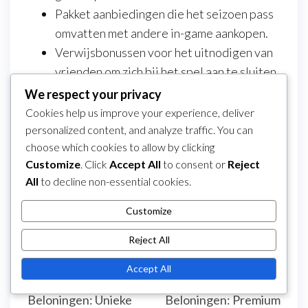
Pakket aanbiedingen die het seizoen pass
omvatten met andere in-game aankopen.
Verwijsbonussen voor het uitnodigen van
vrienden om zich bij het spel aan te sluiten.
We respect your privacy
Op de hoogte blijven van officiële
Cookies help us improve your experience, deliver
aankondigingen en in-game meldingen kan
personalized content, and analyze traffic. You can
spelers helpen om van deze aanbiedingen te
choose which cookies to allow by clicking
profiteren. Regelmatig de sociale mediakanalen
Customize
. Click
Accept All
to consent or
Reject
van het spel controleren kan ook inzichten
All
to decline non-essential cookies.
bieden in aankomende promoties.
Customize
Category
Seizoenspas Voordelen in Dragon City
Reject All
Post
Previous
PREVIOUS
NEXT
Next
Dragon City
Dragon City
navigation
Post
Post
Accept All
Doolhof Evenement
Seizoenpas
Beloningen: Unieke
Beloningen: Premium