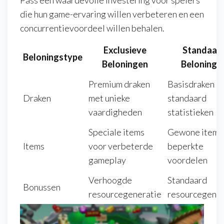
Pass een waardevolle investering voor spelers
die hun game-ervaring willen verbeteren en een
concurrentievoordeel willen behalen.
Exclusieve
Standaar
Beloningstype
Beloningen
Beloninge
Premium draken
Basisdraken m
Draken
met unieke
standaard
vaardigheden
statistieken
Speciale items
Gewone items
Items
voor verbeterde
beperkte
gameplay
voordelen
Verhoogde
Standaard
Bonussen
resourcegeneratie
resourcegener