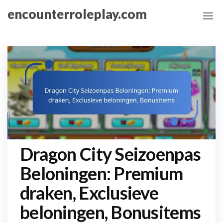
Skip
encounterroleplay.com
to
the
content
Dragon City Seizoenpas
Beloningen: Premium
draken, Exclusieve
beloningen, Bonusitems