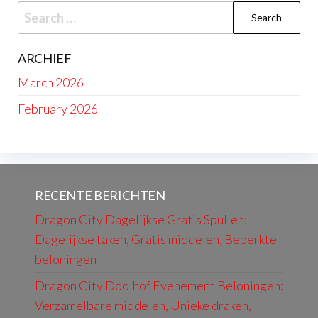
Search
for:
ARCHIEF
March 2026
February 2026
RECENTE BERICHTEN
Dragon City Dagelijkse Gratis Spullen:
Dagelijkse taken, Gratis middelen, Beperkte
beloningen
Dragon City Doolhof Evenement Beloningen:
Verzamelbare middelen, Unieke draken,