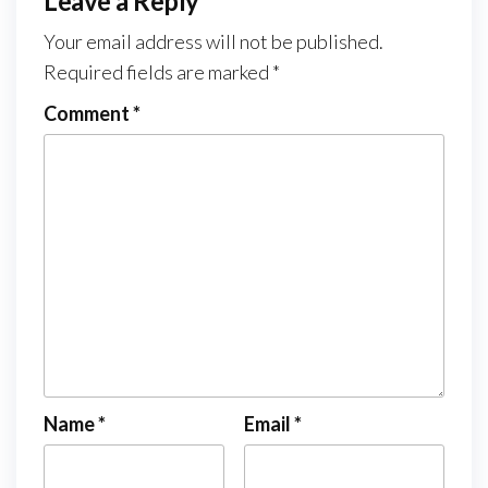
Leave a Reply
Your email address will not be published.
Required fields are marked
*
Comment
*
Name
*
Email
*