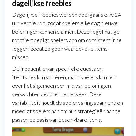
dagelijkse freebies
Dagelijkse freebies worden doorgaans elke 24
uur vernieuwd, zodat spelers elke dag nieuwe
beloningen kunnen claimen. Deze regelmatige
rotatie moedigt spelers aan om consistent in te
loggen, zodat ze geen waardevolle items
missen.
De frequentie van specifieke quests en
itemtypes kan variëren, maar spelers kunnen
over het algemeen een mix van beloningen
verwachten gedurende de week. Deze
variabiliteit houdt de spelervaring spannend en
moedigt spelers aan om hun strategieën aan te
passen op basis van beschikbare items.