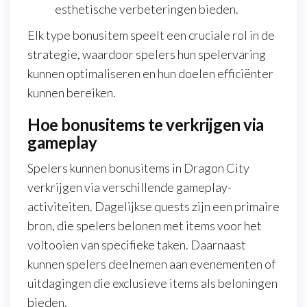
esthetische verbeteringen bieden.
Elk type bonusitem speelt een cruciale rol in de
strategie, waardoor spelers hun spelervaring
kunnen optimaliseren en hun doelen efficiënter
kunnen bereiken.
Hoe bonusitems te verkrijgen via
gameplay
Spelers kunnen bonusitems in Dragon City
verkrijgen via verschillende gameplay-
activiteiten. Dagelijkse quests zijn een primaire
bron, die spelers belonen met items voor het
voltooien van specifieke taken. Daarnaast
kunnen spelers deelnemen aan evenementen of
uitdagingen die exclusieve items als beloningen
bieden.