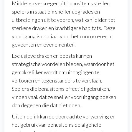
Middelen verkregen uit bonusitems stellen
spelers in staat om sneller upgrades en
uitbreidingen uit te voeren, wat kan leiden tot
sterkere draken en krachtigere habitats. Deze
voortgang is cruciaal voor het concurreren in
gevechten en evenementen.
Exclusieve draken en boosts kunnen
strategische voordelen bieden, waardoor het
gemakkelijker wordt om uitdagingen te
voltooien en tegenstanders te verslaan.
Spelers die bonusitems effectief gebruiken,
vinden vaak dat ze sneller vooruitgang boeken
dan degenen die dat niet doen.
Uiteindelijk kan de doordachte verwerving en
het gebruik van bonusitems de algehele