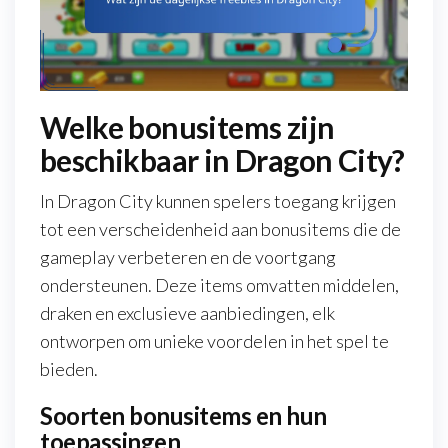
Welke bonusitems zijn
beschikbaar in Dragon City?
In Dragon City kunnen spelers toegang krijgen
tot een verscheidenheid aan bonusitems die de
gameplay verbeteren en de voortgang
ondersteunen. Deze items omvatten middelen,
draken en exclusieve aanbiedingen, elk
ontworpen om unieke voordelen in het spel te
bieden.
Soorten bonusitems en hun
toepassingen