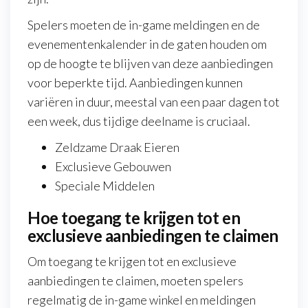
Spelers moeten de in-game meldingen en de
evenementenkalender in de gaten houden om
op de hoogte te blijven van deze aanbiedingen
voor beperkte tijd. Aanbiedingen kunnen
variëren in duur, meestal van een paar dagen tot
een week, dus tijdige deelname is cruciaal.
Zeldzame Draak Eieren
Exclusieve Gebouwen
Speciale Middelen
Hoe toegang te krijgen tot en
exclusieve aanbiedingen te claimen
Om toegang te krijgen tot en exclusieve
aanbiedingen te claimen, moeten spelers
regelmatig de in-game winkel en meldingen