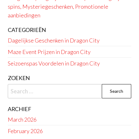
spins, Mysteriegeschenken, Promotionele
aanbiedingen
CATEGORIEËN
Dagelijkse Geschenken in Dragon City
Maze Event Prijzen in Dragon City
Seizoenspas Voordelen in Dragon City
ZOEKEN
Search
for:
ARCHIEF
March 2026
February 2026