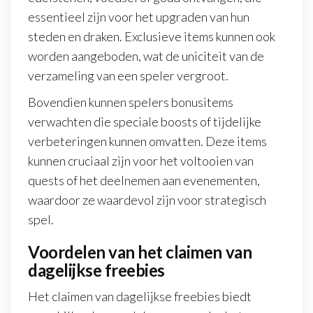
essentieel zijn voor het upgraden van hun
steden en draken. Exclusieve items kunnen ook
worden aangeboden, wat de uniciteit van de
verzameling van een speler vergroot.
Bovendien kunnen spelers bonusitems
verwachten die speciale boosts of tijdelijke
verbeteringen kunnen omvatten. Deze items
kunnen cruciaal zijn voor het voltooien van
quests of het deelnemen aan evenementen,
waardoor ze waardevol zijn voor strategisch
spel.
Voordelen van het claimen van
dagelijkse freebies
Het claimen van dagelijkse freebies biedt