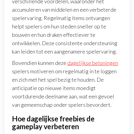
verschillende voordelen, waaronder het
accumuleren van middelen en een verbeterde
spelervaring. Regelmatig items ontvangen
helpt spelers om hun steden sneller op te
bouwen en hun draken effectiever te
ontwikkelen. Deze consistente ondersteuning
kan leiden tot een aangenamere spelervaring.
Bovendien kunnen deze
dagelijkse beloningen
spelers motiveren om regelmatig in te loggen
en zich met het spel bezig te houden. De
anticipatie op nieuwe items moedigt
voortdurende deelname aan, wat een gevoel
van gemeenschap onder spelers bevordert.
Hoe dagelijkse freebies de
gameplay verbeteren