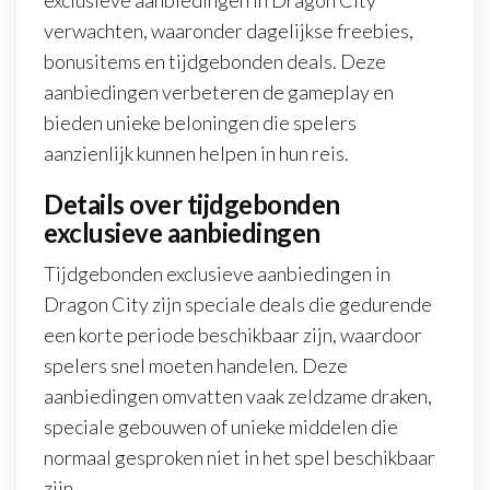
verwachten, waaronder dagelijkse freebies,
bonusitems en tijdgebonden deals. Deze
aanbiedingen verbeteren de gameplay en
bieden unieke beloningen die spelers
aanzienlijk kunnen helpen in hun reis.
Details over tijdgebonden
exclusieve aanbiedingen
Tijdgebonden exclusieve aanbiedingen in
Dragon City zijn speciale deals die gedurende
een korte periode beschikbaar zijn, waardoor
spelers snel moeten handelen. Deze
aanbiedingen omvatten vaak zeldzame draken,
speciale gebouwen of unieke middelen die
normaal gesproken niet in het spel beschikbaar
zijn.