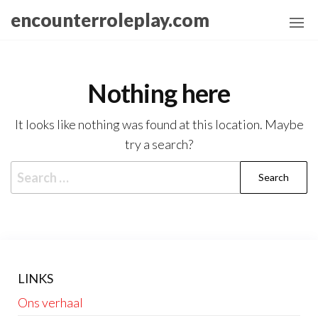
Skip
encounterroleplay.com
to
the
content
Nothing here
It looks like nothing was found at this location. Maybe
try a search?
Search
for:
LINKS
Ons verhaal